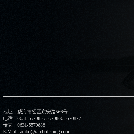
地址：威海市经区东安路566号
电话：0631-5570855 5570866 5570877
传真：0631-5570888
E-Mail: rambo@rambofishing.com